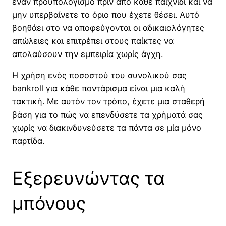
έναν προϋπολογισμό πριν από κάθε παιχνίδι και να
μην υπερβαίνετε το όριο που έχετε θέσει. Αυτό
βοηθάει στο να αποφεύγονται οι αδικαιολόγητες
απώλειες και επιτρέπει στους παίκτες να
απολαύσουν την εμπειρία χωρίς άγχη.
Η χρήση ενός ποσοστού του συνολικού σας
bankroll για κάθε ποντάρισμα είναι μια καλή
τακτική. Με αυτόν τον τρόπο, έχετε μια σταθερή
βάση για το πώς να επενδύσετε τα χρήματά σας
χωρίς να διακινδυνεύσετε τα πάντα σε μία μόνο
παρτίδα.
Εξερευνώντας τα
μπόνους