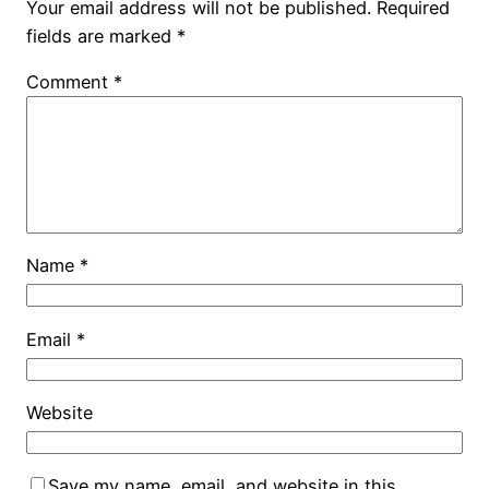
Your email address will not be published.
Required
fields are marked
*
Comment
*
Name
*
Email
*
Website
Save my name, email, and website in this