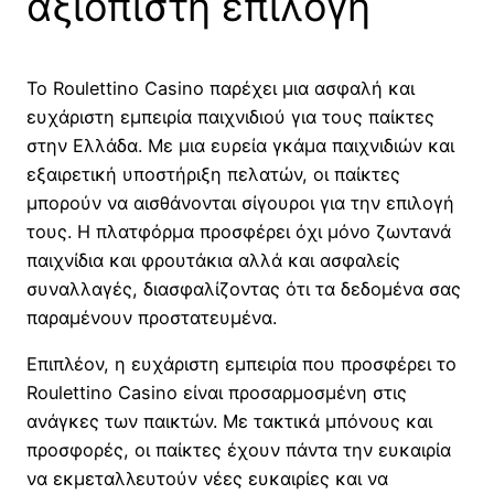
αξιόπιστη επιλογή
Το Roulettino Casino παρέχει μια ασφαλή και
ευχάριστη εμπειρία παιχνιδιού για τους παίκτες
στην Ελλάδα. Με μια ευρεία γκάμα παιχνιδιών και
εξαιρετική υποστήριξη πελατών, οι παίκτες
μπορούν να αισθάνονται σίγουροι για την επιλογή
τους. Η πλατφόρμα προσφέρει όχι μόνο ζωντανά
παιχνίδια και φρουτάκια αλλά και ασφαλείς
συναλλαγές, διασφαλίζοντας ότι τα δεδομένα σας
παραμένουν προστατευμένα.
Επιπλέον, η ευχάριστη εμπειρία που προσφέρει το
Roulettino Casino είναι προσαρμοσμένη στις
ανάγκες των παικτών. Με τακτικά μπόνους και
προσφορές, οι παίκτες έχουν πάντα την ευκαιρία
να εκμεταλλευτούν νέες ευκαιρίες και να