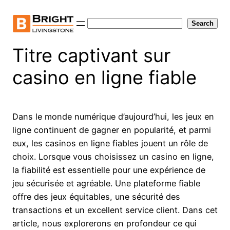
Skip
to
Search
Search
content
Titre captivant sur
casino en ligne fiable
Dans le monde numérique d’aujourd’hui, les jeux en
ligne continuent de gagner en popularité, et parmi
eux, les casinos en ligne fiables jouent un rôle de
choix. Lorsque vous choisissez un casino en ligne,
la fiabilité est essentielle pour une expérience de
jeu sécurisée et agréable. Une plateforme fiable
offre des jeux équitables, une sécurité des
transactions et un excellent service client. Dans cet
article, nous explorerons en profondeur ce qui