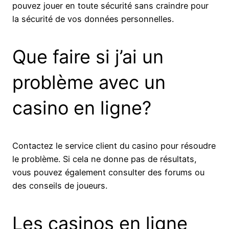
pouvez jouer en toute sécurité sans craindre pour
la sécurité de vos données personnelles.
Que faire si j’ai un
problème avec un
casino en ligne?
Contactez le service client du casino pour résoudre
le problème. Si cela ne donne pas de résultats,
vous pouvez également consulter des forums ou
des conseils de joueurs.
Les casinos en ligne