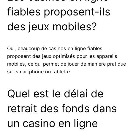
fiables proposent-ils
des jeux mobiles?
Oui, beaucoup de casinos en ligne fiables
proposent des jeux optimisés pour les appareils
mobiles, ce qui permet de jouer de manière pratique
sur smartphone ou tablette.
Quel est le délai de
retrait des fonds dans
un casino en ligne