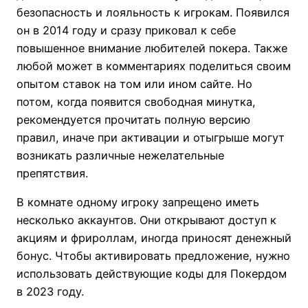
безопасность и лояльность к игрокам. Появился
он в 2014 году и сразу приковал к себе
повышенное внимание любителей покера. Также
любой может в комментариях поделиться своим
опытом ставок на том или ином сайте. Но
потом, когда появится свободная минутка,
рекомендуется прочитать полную версию
правил, иначе при активации и отыгрыше могут
возникать различные нежелательные
препятствия.
В комнате одному игроку запрещено иметь
несколько аккаунтов. Они открывают доступ к
акциям и фрироллам, иногда приносят денежный
бонус. Чтобы активировать предложение, нужно
использовать действующие коды для Покердом
в 2023 году.