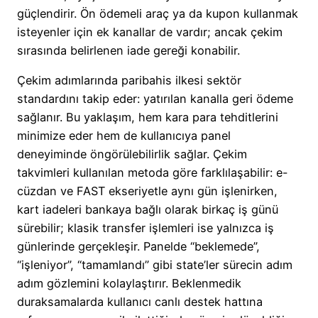
güçlendirir. Ön ödemeli araç ya da kupon kullanmak
isteyenler için ek kanallar de vardır; ancak çekim
sırasında belirlenen iade gereği konabilir.
Çekim adımlarında paribahis ilkesi sektör
standardını takip eder: yatırılan kanalla geri ödeme
sağlanır. Bu yaklaşım, hem kara para tehditlerini
minimize eder hem de kullanıcıya panel
deneyiminde öngörülebilirlik sağlar. Çekim
takvimleri kullanılan metoda göre farklılaşabilir: e-
cüzdan ve FAST ekseriyetle aynı gün işlenirken,
kart iadeleri bankaya bağlı olarak birkaç iş günü
sürebilir; klasik transfer işlemleri ise yalnızca iş
günlerinde gerçekleşir. Panelde “beklemede”,
“işleniyor”, “tamamlandı” gibi state’ler sürecin adım
adım gözlemini kolaylaştırır. Beklenmedik
duraksamalarda kullanıcı canlı destek hattına