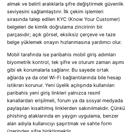
almak ve belirli aralıklarla şifre değiştirmek güvenlik
seviyesini sağlamlaştırır. İlk çekim işlemleri
sırasında talep edilen KYC (Know Your Customer)
belgeleri de kimlik doğrulama zincirinin bir
parçasıdır; açık görsel, eksiksiz çerçeve ve taze
belge yüklemek onayın hızlanmasına yardımcı olur.
Mobil tarafında ise paribahis mobil giriş adımları
biyometrik kontrol, tek şifre ve oturum zaman aşımı
gibi ek korumalarla sağlanır. Bu sayede ortak
ağlarda ya da otel Wi-Fi bağlantılarında bile hesap
istikrarı korunur. Yeni üyelik açılışında kullanılan
paribahis yeni giriş linkleri yalnızca resmî
kanallardan erişilmeli, forum ya da sosyal medyada
paylaşılan kısaltılmış linklerden sakınılmalıdır. Çünkü
phishing ataklarında en yaygın uygulama, benzer
alan adıyla kullanıcıyı şaşırtmak ve sahte form
üzerinden şifre biriktirmektir.