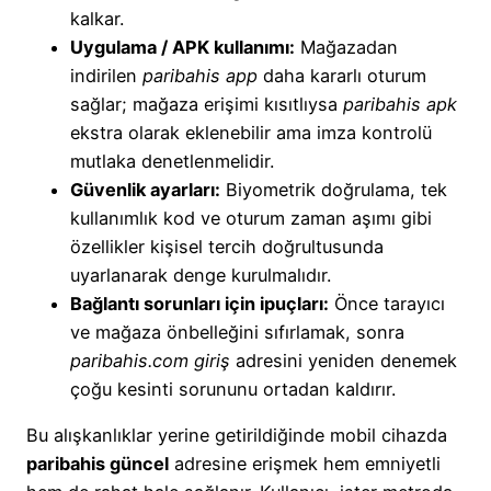
kalkar.
Uygulama / APK kullanımı:
Mağazadan
indirilen
paribahis app
daha kararlı oturum
sağlar; mağaza erişimi kısıtlıysa
paribahis apk
ekstra olarak eklenebilir ama imza kontrolü
mutlaka denetlenmelidir.
Güvenlik ayarları:
Biyometrik doğrulama, tek
kullanımlık kod ve oturum zaman aşımı gibi
özellikler kişisel tercih doğrultusunda
uyarlanarak denge kurulmalıdır.
Bağlantı sorunları için ipuçları:
Önce tarayıcı
ve mağaza önbelleğini sıfırlamak, sonra
paribahis.com giriş
adresini yeniden denemek
çoğu kesinti sorununu ortadan kaldırır.
Bu alışkanlıklar yerine getirildiğinde mobil cihazda
paribahis güncel
adresine erişmek hem emniyetli