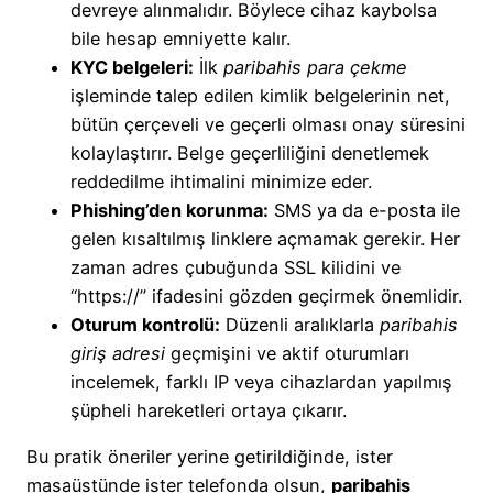
devreye alınmalıdır. Böylece cihaz kaybolsa
bile hesap emniyette kalır.
KYC belgeleri:
İlk
paribahis para çekme
işleminde talep edilen kimlik belgelerinin net,
bütün çerçeveli ve geçerli olması onay süresini
kolaylaştırır. Belge geçerliliğini denetlemek
reddedilme ihtimalini minimize eder.
Phishing’den korunma:
SMS ya da e-posta ile
gelen kısaltılmış linklere açmamak gerekir. Her
zaman adres çubuğunda SSL kilidini ve
“https://” ifadesini gözden geçirmek önemlidir.
Oturum kontrolü:
Düzenli aralıklarla
paribahis
giriş adresi
geçmişini ve aktif oturumları
incelemek, farklı IP veya cihazlardan yapılmış
şüpheli hareketleri ortaya çıkarır.
Bu pratik öneriler yerine getirildiğinde, ister
masaüstünde ister telefonda olsun,
paribahis