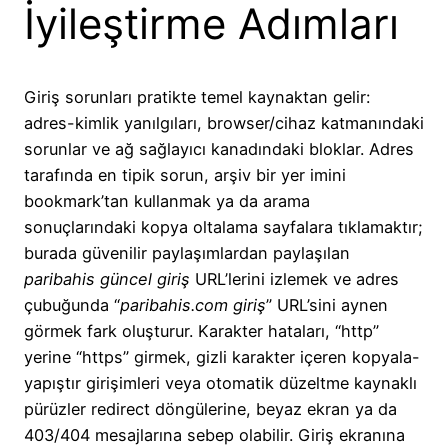
İyileştirme Adımları
Giriş sorunları pratikte temel kaynaktan gelir:
adres-kimlik yanılgıları, browser/cihaz katmanındaki
sorunlar ve ağ sağlayıcı kanadındaki bloklar. Adres
tarafında en tipik sorun, arşiv bir yer imini
bookmark’tan kullanmak ya da arama
sonuçlarındaki kopya oltalama sayfalara tıklamaktır;
burada güvenilir paylaşımlardan paylaşılan
paribahis güncel giriş
URL’lerini izlemek ve adres
çubuğunda “
paribahis.com giriş
” URL’sini aynen
görmek fark oluşturur. Karakter hataları, “http”
yerine “https” girmek, gizli karakter içeren kopyala-
yapıştır girişimleri veya otomatik düzeltme kaynaklı
pürüzler redirect döngülerine, beyaz ekran ya da
403/404 mesajlarına sebep olabilir. Giriş ekranına