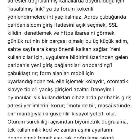
adresler doğrulanmış kanallarda duyurulduğu için
“kısaltılmış link” ya da forum kökenli
yönlendirmelere ihtiyaç kalmaz. Adres çubuğunda
paribahis.com giriş ifadesini açık seçmek, SSL
kilidini denetlemek ve https ibaresini görmek
günlük rutinin bir parçası olmalı; bu üç küçük adım,
sahte sayfalara karşı önemli kalkan sağlar. Yeni
kullanıcılar için, uygulama bildirimi üzerinden gelen
paribahis yeni giriş bağlantıları onboarding’i
çabuklaştırır; form alanları mobil için
uyarlandığından tek elle işlemek kolaydır, otomatik
klavye tipleri yanlış girişleri azaltır. Deneyimli
oyuncular, sık kullandıkları cihazlarda paribahis giriş
adresi yer imlerini korur; “mobilde bir, masaüstünde
bir” mantığıyla iki güvenilir kısayol yeterli olur.
Oturum sürekliliği açısından biyometrik doğrulama,
tek kullanımlık kod ve zaman aşımı ayarlarını
dengelemek temel: aşırı sık doğrulama sıkıntı