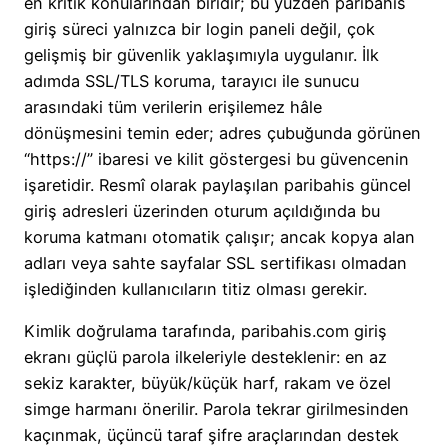
en kritik konularından biridir; bu yüzden paribahis
giriş süreci yalnızca bir login paneli değil, çok
gelişmiş bir güvenlik yaklaşımıyla uygulanır. İlk
adımda SSL/TLS koruma, tarayıcı ile sunucu
arasındaki tüm verilerin erişilemez hâle
dönüşmesini temin eder; adres çubuğunda görünen
“https://” ibaresi ve kilit göstergesi bu güvencenin
işaretidir. Resmî olarak paylaşılan paribahis güncel
giriş adresleri üzerinden oturum açıldığında bu
koruma katmanı otomatik çalışır; ancak kopya alan
adları veya sahte sayfalar SSL sertifikası olmadan
işlediğinden kullanıcıların titiz olması gerekir.
Kimlik doğrulama tarafında, paribahis.com giriş
ekranı güçlü parola ilkeleriyle desteklenir: en az
sekiz karakter, büyük/küçük harf, rakam ve özel
simge harmanı önerilir. Parola tekrar girilmesinden
kaçınmak, üçüncü taraf şifre araçlarından destek