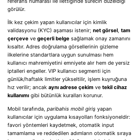
referans numarası ile ilettiğinde sürecin düzeldiği
görülür.
İlk kez çekim yapan kullanıcılar için kimlik
validasyonu (KYC) aşaması istenir;
net görsel
,
tam
çerçeve
ve
geçerli belge
sağlamak onay zamanını
kısaltır. Adres doğrulama görsellerinin gizleme
ilkelerine standartlara uygun sunulması hem
kullanıcı mahremiyetini emniyete alır hem de yersiz
iptalleri engeller. VIP kullanıcı segmenti için
günlük/haftalık limitler yükseltilir, işlem kuyruğuna
hız verilir; ancak
aynı adrese çekim
ve
tekil cihaz
kullanımı
gibi bütünlük kuralları korunur.
Mobil tarafında,
paribahis mobil giriş
yapan
kullanıcılar için uygulama kısayolları fonksiyoneldir:
favori yöntemleri kaydetmek, otomatik input
tamamlama ve reddedilen adımların otomatik sıraya