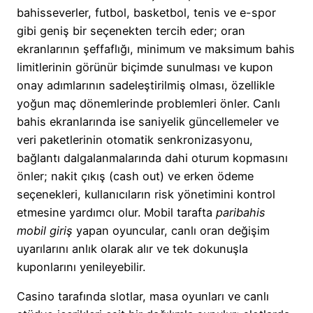
bahisseverler, futbol, basketbol, tenis ve e-spor
gibi geniş bir seçenekten tercih eder; oran
ekranlarının şeffaflığı, minimum ve maksimum bahis
limitlerinin görünür biçimde sunulması ve kupon
onay adımlarının sadeleştirilmiş olması, özellikle
yoğun maç dönemlerinde problemleri önler. Canlı
bahis ekranlarında ise saniyelik güncellemeler ve
veri paketlerinin otomatik senkronizasyonu,
bağlantı dalgalanmalarında dahi oturum kopmasını
önler; nakit çıkış (cash out) ve erken ödeme
seçenekleri, kullanıcıların risk yönetimini kontrol
etmesine yardımcı olur. Mobil tarafta
paribahis
mobil giriş
yapan oyuncular, canlı oran değişim
uyarılarını anlık olarak alır ve tek dokunuşla
kuponlarını yenileyebilir.
Casino tarafında slotlar, masa oyunları ve canlı