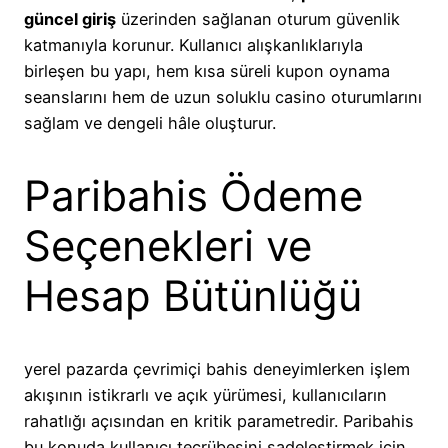
güncel giriş
üzerinden sağlanan oturum güvenlik
katmanıyla korunur. Kullanıcı alışkanlıklarıyla
birleşen bu yapı, hem kısa süreli kupon oynama
seanslarını hem de uzun soluklu casino oturumlarını
sağlam ve dengeli hâle oluşturur.
Paribahis Ödeme
Seçenekleri ve
Hesap Bütünlüğü
yerel pazarda çevrimiçi bahis deneyimlerken işlem
akışının istikrarlı ve açık yürümesi, kullanıcıların
rahatlığı açısından en kritik parametredir. Paribahis
bu konuda kullanıcı tecrübesini sadeleştirmek için