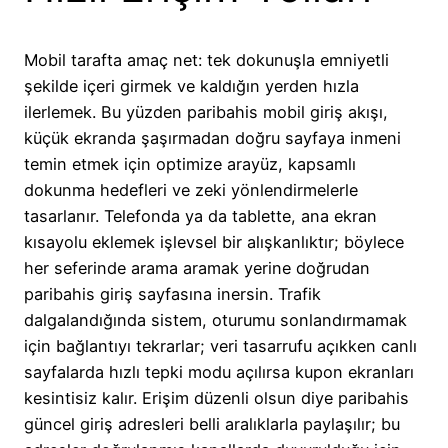
Mobil tarafta amaç net: tek dokunuşla emniyetli
şekilde içeri girmek ve kaldığın yerden hızla
ilerlemek. Bu yüzden paribahis mobil giriş akışı,
küçük ekranda şaşırmadan doğru sayfaya inmeni
temin etmek için optimize arayüz, kapsamlı
dokunma hedefleri ve zeki yönlendirmelerle
tasarlanır. Telefonda ya da tablette, ana ekran
kısayolu eklemek işlevsel bir alışkanlıktır; böylece
her seferinde arama aramak yerine doğrudan
paribahis giriş sayfasına inersin. Trafik
dalgalandığında sistem, oturumu sonlandırmamak
için bağlantıyı tekrarlar; veri tasarrufu açıkken canlı
sayfalarda hızlı tepki modu açılırsa kupon ekranları
kesintisiz kalır. Erişim düzenli olsun diye paribahis
güncel giriş adresleri belli aralıklarla paylaşılır; bu