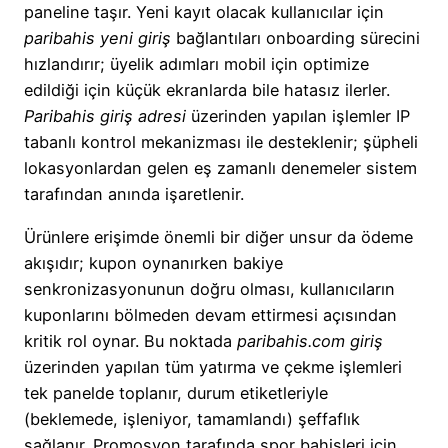
paneline taşır. Yeni kayıt olacak kullanıcılar için
paribahis yeni giriş
bağlantıları onboarding sürecini
hızlandırır; üyelik adımları mobil için optimize
edildiği için küçük ekranlarda bile hatasız ilerler.
Paribahis giriş adresi
üzerinden yapılan işlemler IP
tabanlı kontrol mekanizması ile desteklenir; şüpheli
lokasyonlardan gelen eş zamanlı denemeler sistem
tarafından anında işaretlenir.
Ürünlere erişimde önemli bir diğer unsur da ödeme
akışıdır; kupon oynanırken bakiye
senkronizasyonunun doğru olması, kullanıcıların
kuponlarını bölmeden devam ettirmesi açısından
kritik rol oynar. Bu noktada
paribahis.com giriş
üzerinden yapılan tüm yatırma ve çekme işlemleri
tek panelde toplanır, durum etiketleriyle
(beklemede, işleniyor, tamamlandı) şeffaflık
sağlanır. Promosyon tarafında spor bahisleri için