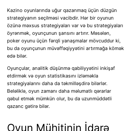
Kazino oyunlarında uğur qazanmaq üçün düzgün
strategiyanın seçilməsi vacibdir. Hər bir oyunun
özünə məxsus strategiyaları var və bu strategiyaları
öyrənmək, oyunçunun şansını artırır. Məsələn,
poker oyunu üçün fərqli yanaşmalar mövcuddur ki,
bu da oyunçunun müvəffəqiyyətini artırmağa kömək
edə bilər.
Oyunçular, analitik düşünmə qabiliyyətini inkişaf
etdirmək və oyun statistikasını izləməkla
strategiyalarını daha da təkmilləşdirə bilərlər.
Beləliklə, oyun zamanı daha məlumatlı qərarlar
qəbul etmək mümkün olur, bu da uzunmüddətli
qazanc gətirə bilər.
Oyun Mühitinin İdarə