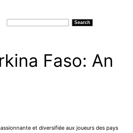
Search
Search
urkina Faso: An
passionnante et diversifiée aux joueurs des pays