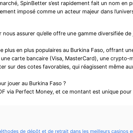
 marché, SpinBetter s’est rapidement fait un nom en
idement imposé comme un acteur majeur dans l’univer
nous assurer qu’elle offre une gamme diversifiée de 
e plus en plus populaires au Burkina Faso, offrant un
ir une carte bancaire (Visa, MasterCard), une crypto-
pter sur des cotes favorables, qui réagissent même 
our jouer au Burkina Faso ?
F via Perfect Money, et ce montant est unique pou
éthodes de dépôt et de retrait dans les meilleurs casinos e