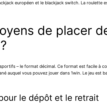
ackjack européen et le blackjack switch. La roulette es
oyens de placer de
 ?
is sportifs – le format décimal. Ce format est facile 
ané auquel vous pouvez jouer dans 1win. Le jeu est b
ur le dépôt et le retrait