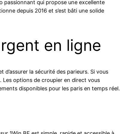
ino passionnant qui propose une excellente
ionne depuis 2016 et s’est bâti une solide
argent en ligne
 d’assurer la sécurité des parieurs. Si vous
t. Les options de croupier en direct vous
ements disponibles pour les paris en temps réel.
sur 1Win BF est simple, rapide et accessible à