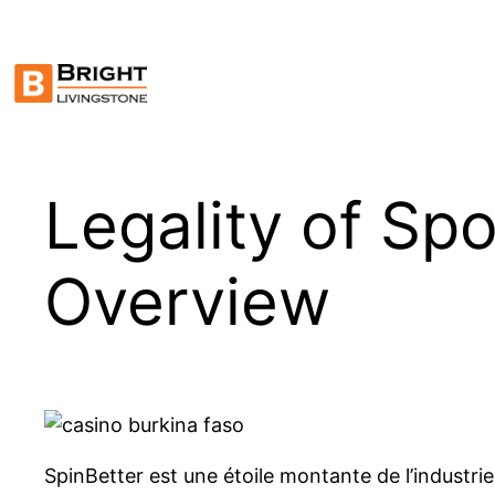
Skip
to
content
Legality of Spo
Overview
SpinBetter est une étoile montante de l’industri