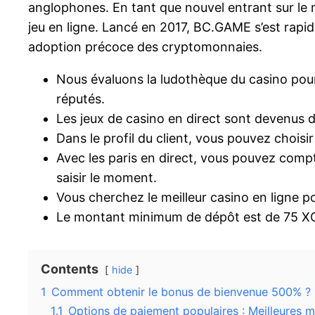
anglophones. En tant que nouvel entrant sur le
jeu en ligne. Lancé en 2017, BC.GAME s’est rap
adoption précoce des cryptomonnaies.
Nous évaluons la ludothèque du casino pour 
réputés.
Les jeux de casino en direct sont devenus d
Dans le profil du client, vous pouvez chois
Avec les paris en direct, vous pouvez com
saisir le moment.
Vous cherchez le meilleur casino en ligne p
Le montant minimum de dépôt est de 75 XO
Contents
hide
1
Comment obtenir le bonus de bienvenue 500% ?
1.1
Options de paiement populaires : Meilleures m