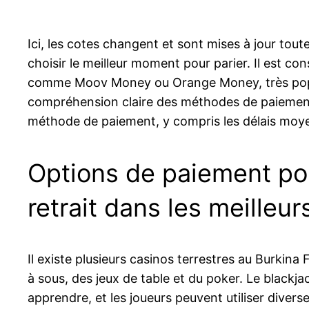
Ici, les cotes changent et sont mises à jour toute
choisir le meilleur moment pour parier. Il est co
comme Moov Money ou Orange Money, très populai
compréhension claire des méthodes de paiement 
méthode de paiement, y compris les délais moyens 
Options de paiement pop
retrait dans les meilleur
Il existe plusieurs casinos terrestres au Burkina
à sous, des jeux de table et du poker. Le blackjac
apprendre, et les joueurs peuvent utiliser diver