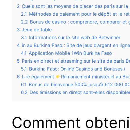
2
Quels sont les moyens de placer des paris sur la
2.1
Méthodes de paiement pour le dépôt et le ret
2.2
Bonus de casino : comprendre, comparer et g
3
Jeux de table
3.1
Informations sur le site web de Betwinner
4
in au Burkina Faso : Site de jeux d’argent en ligne
4.1
Application Mobile 1Win Burkina Faso
5
Paris en direct et streaming sur le site de paris 
5.1
Burkina Faso: Online Casinos and Bonuses (
6
Lire également
Remaniement ministériel au Bur
6.1
Bonus de bienvenue 500% jusqu’à 612 000 X
6.2
Des émissions en direct sont-elles disponible
Comment obtenir