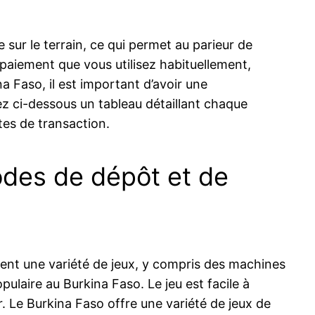
e sur le terrain, ce qui permet au parieur de
e paiement que vous utilisez habituellement,
Faso, il est important d’avoir une
z ci-dessous un tableau détaillant chaque
tes de transaction.
odes de dépôt et de
ffrent une variété de jeux, y compris des machines
pulaire au Burkina Faso. Le jeu est facile à
. Le Burkina Faso offre une variété de jeux de