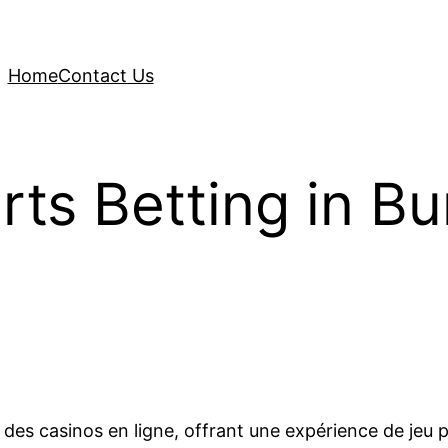
Home
Contact Us
rts Betting in B
e des casinos en ligne, offrant une expérience de jeu 