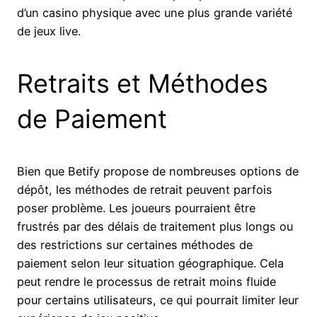
d’un casino physique avec une plus grande variété
de jeux live.
Retraits et Méthodes
de Paiement
Bien que Betify propose de nombreuses options de
dépôt, les méthodes de retrait peuvent parfois
poser problème. Les joueurs pourraient être
frustrés par des délais de traitement plus longs ou
des restrictions sur certaines méthodes de
paiement selon leur situation géographique. Cela
peut rendre le processus de retrait moins fluide
pour certains utilisateurs, ce qui pourrait limiter leur