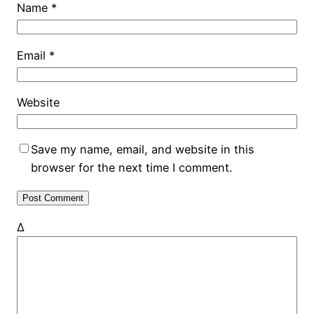
Name
*
Email
*
Website
Save my name, email, and website in this
browser for the next time I comment.
Δ