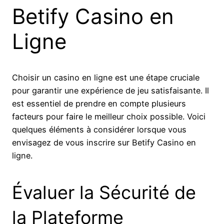
Betify Casino en
Ligne
Choisir un casino en ligne est une étape cruciale
pour garantir une expérience de jeu satisfaisante. Il
est essentiel de prendre en compte plusieurs
facteurs pour faire le meilleur choix possible. Voici
quelques éléments à considérer lorsque vous
envisagez de vous inscrire sur Betify Casino en
ligne.
Évaluer la Sécurité de
la Plateforme