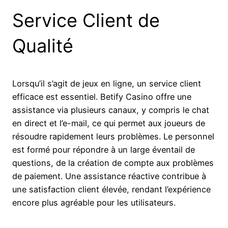
Service Client de
Qualité
Lorsqu’il s’agit de jeux en ligne, un service client
efficace est essentiel. Betify Casino offre une
assistance via plusieurs canaux, y compris le chat
en direct et l’e-mail, ce qui permet aux joueurs de
résoudre rapidement leurs problèmes. Le personnel
est formé pour répondre à un large éventail de
questions, de la création de compte aux problèmes
de paiement. Une assistance réactive contribue à
une satisfaction client élevée, rendant l’expérience
encore plus agréable pour les utilisateurs.