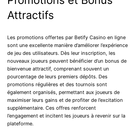
Promotions et Bonus
Attractifs
Les promotions offertes par Betify Casino en ligne
sont une excellente manière d’améliorer l’expérience
de jeu des utilisateurs. Dès leur inscription, les
nouveaux joueurs peuvent bénéficier d’un bonus de
bienvenue attractif, comprenant souvent un
pourcentage de leurs premiers dépôts. Des
promotions régulières et des tournois sont
également organisés, permettant aux joueurs de
maximiser leurs gains et de profiter de l’excitation
supplémentaire. Ces offres renforcent
l’engagement et incitent les joueurs à revenir sur la
plateforme.