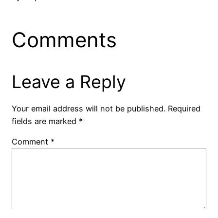
Comments
Leave a Reply
Your email address will not be published.
Required
fields are marked
*
Comment
*