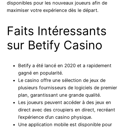
disponibles pour les nouveaux joueurs afin de
maximiser votre expérience dès le départ.
Faits Intéressants
sur Betify Casino
Betify a été lancé en 2020 et a rapidement
gagné en popularité.
Le casino offre une sélection de jeux de
plusieurs fournisseurs de logiciels de premier
plan, garantissant une grande qualité.
Les joueurs peuvent accéder à des jeux en
direct avec des croupiers en direct, recréant
l’expérience d’un casino physique.
Une application mobile est disponible pour