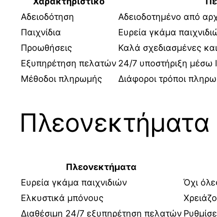
Χαρακτηριστικό
Πε
Αδειοδότηση
Αδειοδοτημένο από αρ
Παιχνίδια
Ευρεία γκάμα παιχνιδ
Προωθήσεις
Καλά σχεδιασμένες κα
Εξυπηρέτηση πελατών
24/7 υποστήριξη μέσω li
Μέθοδοι πληρωμής
Διάφοροι τρόποι πληρ
Πλεονεκτήματα 
Πλεονεκτήματα
Ευρεία γκάμα παιχνιδιών
Όχι όλε
Ελκυστικά μπόνους
Χρειάζο
Διαθέσιμη 24/7 εξυπηρέτηση πελατών
Ρυθμίσε