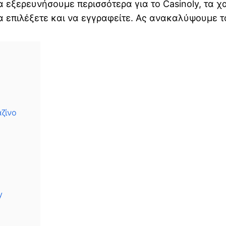
α εξερευνήσουμε περισσότερα για το Casinoly, τα χ
 επιλέξετε και να εγγραφείτε. Ας ανακαλύψουμε το
ζίνο
y