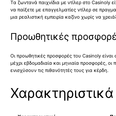
Τα ζωντανά παιχνίδια με ντίλερ στο Casinoly ε
να παίξετε με επαγγελματίες ντίλερ σε πραγμ
μια ρεαλιστική εμπειρία καζίνο χωρίς να χρειάζ
Προωθητικές προσφορέ
Οι προωθητικές προσφορές του Casinoly είνα
μέχρι εβδομαδιαία και μηνιαία προσφορές, οι
ενισχύσουν τις πιθανότητές τους για κέρδη.
Χαρακτηριστικά 