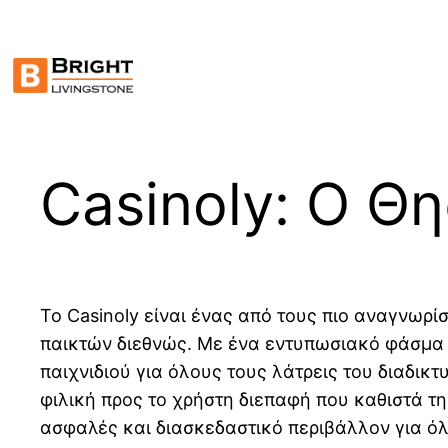
Skip
to
content
Casinoly: Ο Θ
Το Casinoly είναι ένας από τους πιο αναγνωρί
παικτών διεθνώς. Με ένα εντυπωσιακό φάσμα π
παιχνιδιού για όλους τους λάτρεις του διαδι
φιλική προς το χρήστη διεπαφή που καθιστά τη 
ασφαλές και διασκεδαστικό περιβάλλον για ό