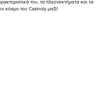
αρακτηριστικά του, τα πλεονεκτήματα και τα
ν κόσμο του Casinoly μαζί!