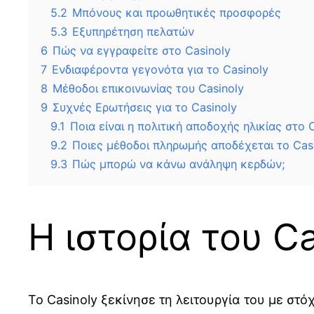
5.2
Μπόνους και προωθητικές προσφορές
5.3
Εξυπηρέτηση πελατών
6
Πώς να εγγραφείτε στο Casinoly
7
Ενδιαφέροντα γεγονότα για το Casinoly
8
Μέθοδοι επικοινωνίας του Casinoly
9
Συχνές Ερωτήσεις για το Casinoly
9.1
Ποια είναι η πολιτική αποδοχής ηλικίας στο C
9.2
Ποιες μέθοδοι πληρωμής αποδέχεται το Casi
9.3
Πώς μπορώ να κάνω ανάληψη κερδών;
Η ιστορία του Ca
Το Casinoly ξεκίνησε τη λειτουργία του με στ