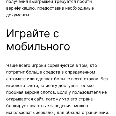
получения выигрышей требуется пройти
верификацию, предоставив необходимые
документы.
Играйте с
мобильного
Чаще всего игроки соревнуются в том, кто
потратит больше средств в определенном
автомате или сделает больше всего ставок. Без
игрового счета, клиенту доступна только
пробная версия слотов. Если у пользователя не
открывается сайт, потому что его страна
блокирует азартные заведения, можно
использовать зеркало , для обхода ограничений.