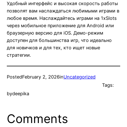
Удобный интерфейс и высокая скорость работы
позволят вам наслаждаться любимыми играми в
любое время. Наслаждайтесь играми на 1xSlots
через мобильное приложение для Android или
браузерную версию для iOS. Демо-режим
доступен для большинства игр, что идеально
для новичков и для тех, кто ищет новые
стратегии.
Posted
February 2, 2026
in
Uncategorized
Tags:
by
deepika
Comments