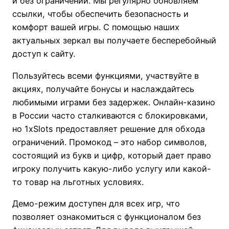
и без ограничений. Мы регулярно обновляем
ссылки, чтобы обеспечить безопасность и
комфорт вашей игры. С помощью наших
актуальных зеркал вы получаете бесперебойный
доступ к сайту.
Пользуйтесь всеми функциями, участвуйте в
акциях, получайте бонусы и наслаждайтесь
любимыми играми без задержек. Онлайн-казино
в России часто сталкиваются с блокировками,
но 1xSlots предоставляет решение для обхода
ограничений. Промокод – это набор символов,
состоящий из букв и цифр, который дает право
игроку получить какую-либо услугу или какой-
то товар на льготных условиях.
Демо-режим доступен для всех игр, что
позволяет ознакомиться с функционалом без