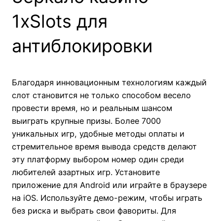
1xSlots для
антиблокировки
Благодаря инновационным технологиям каждый
слот становится не только способом весело
провести время, но и реальным шансом
выиграть крупные призы. Более 7000
уникальных игр, удобные методы оплаты и
стремительное время вывода средств делают
эту платформу выбором номер один среди
любителей азартных игр. Установите
приложение для Android или играйте в браузере
на iOS. Используйте демо-режим, чтобы играть
без риска и выбрать свои фавориты. Для