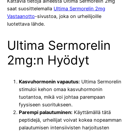
Kattavia tietoja aiheesta Ultima Sermorelin 2mg
saat suosittelemalla
Ultima Sermorelin 2mg
Vastaanotto
-sivustoa, joka on urheilijoille
luotettava lähde.
Ultima Sermorelin
2mg:n Hyödyt
Kasvuhormonin vapautus:
Ultima Sermorelin
stimuloi kehon omaa kasvuhormonin
tuotantoa, mikä voi johtaa parempaan
fyysiseen suoritukseen.
Parempi palautuminen:
Käyttämällä tätä
peptidejä, urheilijat voivat kokea nopeamman
palautumisen intensiivisten harjoitusten