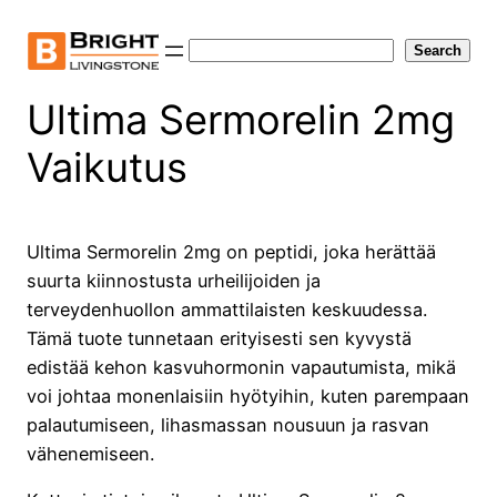
Skip
to
Search
Search
content
Ultima Sermorelin 2mg
Vaikutus
Ultima Sermorelin 2mg on peptidi, joka herättää
suurta kiinnostusta urheilijoiden ja
terveydenhuollon ammattilaisten keskuudessa.
Tämä tuote tunnetaan erityisesti sen kyvystä
edistää kehon kasvuhormonin vapautumista, mikä
voi johtaa monenlaisiin hyötyihin, kuten parempaan
palautumiseen, lihasmassan nousuun ja rasvan
vähenemiseen.