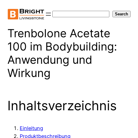
Skip
to
Search
Search
content
Trenbolone Acetate
100 im Bodybuilding:
Anwendung und
Wirkung
Inhaltsverzeichnis
Einleitung
Produktbeschreibung