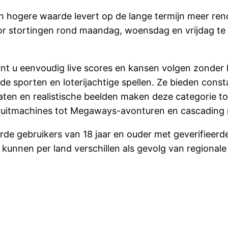
 hogere waarde levert op de lange termijn meer rend
or stortingen rond maandag, woensdag en vrijdag te 
 kunt u eenvoudig live scores en kansen volgen zonder
erde sporten en loterijachtige spellen. Ze bieden co
taten en realistische beelden maken deze categorie to
ke fruitmachines tot Megaways-avonturen en cascading
eerde gebruikers van 18 jaar en ouder met geverifiee
unnen per land verschillen als gevolg van regionale