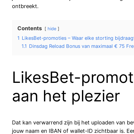
ontbreekt.
Contents
hide
1
LikesBet-promoties – Waar elke storting bijdraagt
1.1
Dinsdag Reload Bonus van maximaal € 75 Fre
LikesBet-promoti
aan het plezier
Dat kan verwarrend zijn bij het uploaden van b
jouw naam en IBAN of wallet-ID zichtbaar is. E