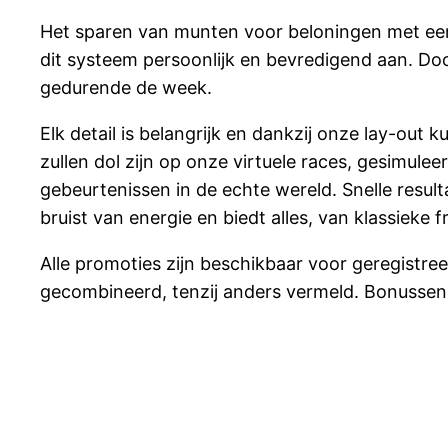
Het sparen van munten voor beloningen met een
dit systeem persoonlijk en bevredigend aan. Do
gedurende de week.
Elk detail is belangrijk en dankzij onze lay-out
zullen dol zijn op onze virtuele races, gesimule
gebeurtenissen in de echte wereld. Snelle resul
bruist van energie en biedt alles, van klassie
Alle promoties zijn beschikbaar voor geregistr
gecombineerd, tenzij anders vermeld. Bonussen k