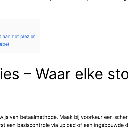
 aan het plezier
ebet
es – Waar elke sto
ewijs van betaalmethode. Maak bij voorkeur een sche
erst een basiscontrole via upload of een ingebouwd