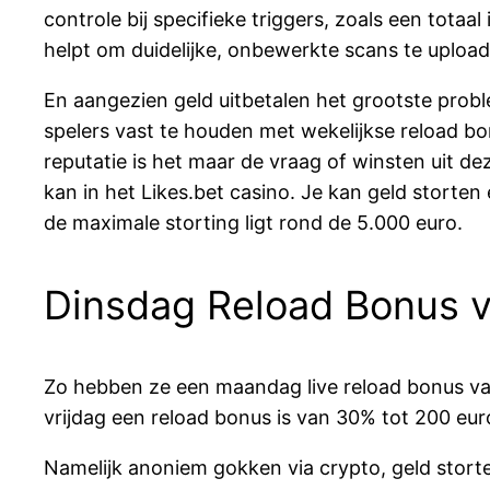
controle bij specifieke triggers, zoals een totaa
helpt om duidelijke, onbewerkte scans te upload
En aangezien geld uitbetalen het grootste probleem
spelers vast te houden met wekelijkse reload b
reputatie is het maar de vraag of winsten uit de
kan in het Likes.bet casino. Je kan geld storten 
de maximale storting ligt rond de 5.000 euro.
Dinsdag Reload Bonus v
Zo hebben ze een maandag live reload bonus van 
vrijdag een reload bonus is van 30% tot 200 eur
Namelijk anoniem gokken via crypto, geld storten