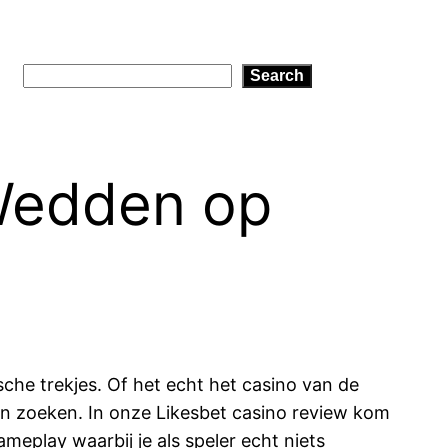
Search
Search
 Wedden op
che trekjes. Of het echt het casino van de
 gaan zoeken. In onze Likesbet casino review kom
meplay waarbij je als speler echt niets