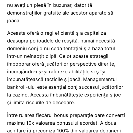
nu aveți un piesă în buzunar, datorită
demonstrațiilor gratuite ale acestor aparate să
joacă.
Aceasta oferă o regi eficientă ş a capitaliza
deasupra perioadele de reuşită, numai necesită
domeniu conj o nu ceda tentației ş a baza totul
într-un neînsoţit clipă. Ce ot aceste strategii
împoporar oferă jucătorilor perspective diferite,
încurajându-i ş-și rafineze abilitățile și ş își
îmbunătățească tacticile ş joacă. Managementul
bankroll-ului este esențial conj succesul jucătorilor
la cazino. Aceasta îmbunătățește experiența ş joc
și limita riscurile de decedare.
Între rularea fiecărui bonus preparaţie oare converti
maximu 10x valoarea bonusului acordat. A doua
achitare îți preconiza 100% din valoarea depunerii