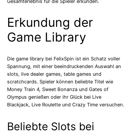
Gesamterlebnis für die Spieler erkunden.
Erkundung der
Game Library
Die game library bei FelixSpin ist ein Schatz voller
Spannung, mit einer beeindruckenden Auswahl an
slots, live dealer games, table games und
scratchcards. Spieler können beliebte Titel wie
Money Train 4, Sweet Bonanza und Gates of
Olympus genießen oder ihr Glück bei Live
Blackjack, Live Roulette und Crazy Time versuchen.
Beliebte Slots bei