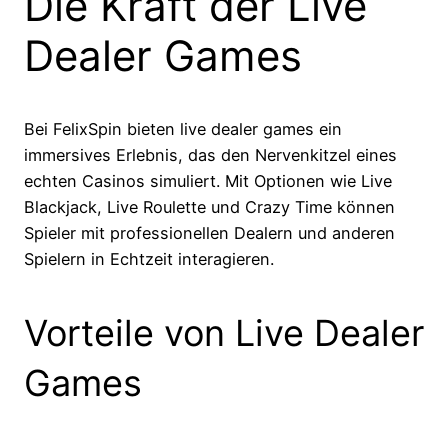
Die Kraft der Live
Dealer Games
Bei FelixSpin bieten live dealer games ein
immersives Erlebnis, das den Nervenkitzel eines
echten Casinos simuliert. Mit Optionen wie Live
Blackjack, Live Roulette und Crazy Time können
Spieler mit professionellen Dealern und anderen
Spielern in Echtzeit interagieren.
Vorteile von Live Dealer
Games