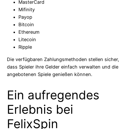
MasterCard
Mifinity
Payop
Bitcoin
Ethereum
Litecoin
Ripple
Die verfügbaren Zahlungsmethoden stellen sicher,
dass Spieler ihre Gelder einfach verwalten und die
angebotenen Spiele genießen können.
Ein aufregendes
Erlebnis bei
FelixSpin