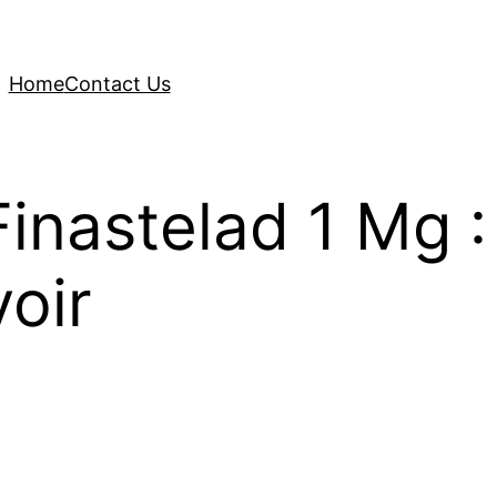
Home
Contact Us
Finastelad 1 Mg :
oir