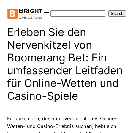
Skip
to
Search
Search
content
Erleben Sie den
Nervenkitzel von
Boomerang Bet: Ein
umfassender Leitfaden
für Online-Wetten und
Casino-Spiele
Für diejenigen, die ein unvergleichliches Online-
Wetten- und Casino-Erlebnis suchen, hebt sich