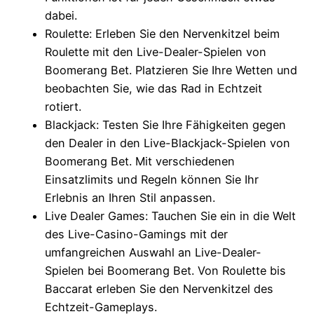
dabei.
Roulette: Erleben Sie den Nervenkitzel beim
Roulette mit den Live-Dealer-Spielen von
Boomerang Bet. Platzieren Sie Ihre Wetten und
beobachten Sie, wie das Rad in Echtzeit
rotiert.
Blackjack: Testen Sie Ihre Fähigkeiten gegen
den Dealer in den Live-Blackjack-Spielen von
Boomerang Bet. Mit verschiedenen
Einsatzlimits und Regeln können Sie Ihr
Erlebnis an Ihren Stil anpassen.
Live Dealer Games: Tauchen Sie ein in die Welt
des Live-Casino-Gamings mit der
umfangreichen Auswahl an Live-Dealer-
Spielen bei Boomerang Bet. Von Roulette bis
Baccarat erleben Sie den Nervenkitzel des
Echtzeit-Gameplays.