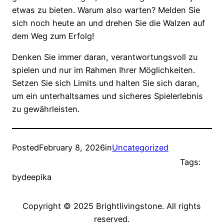
etwas zu bieten. Warum also warten? Melden Sie
sich noch heute an und drehen Sie die Walzen auf
dem Weg zum Erfolg!
Denken Sie immer daran, verantwortungsvoll zu
spielen und nur im Rahmen Ihrer Möglichkeiten.
Setzen Sie sich Limits und halten Sie sich daran,
um ein unterhaltsames und sicheres Spielerlebnis
zu gewährleisten.
Posted
February 8, 2026
in
Uncategorized
Tags:
by
deepika
Copyright © 2025 Brightlivingstone. All rights
reserved.