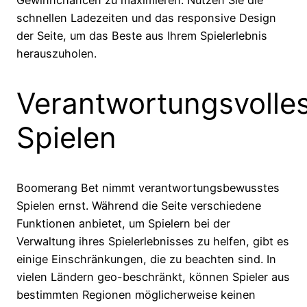
Gewinnchancen zu maximieren. Nutzen Sie die
schnellen Ladezeiten und das responsive Design
der Seite, um das Beste aus Ihrem Spielerlebnis
herauszuholen.
Verantwortungsvolle
Spielen
Boomerang Bet nimmt verantwortungsbewusstes
Spielen ernst. Während die Seite verschiedene
Funktionen anbietet, um Spielern bei der
Verwaltung ihres Spielerlebnisses zu helfen, gibt es
einige Einschränkungen, die zu beachten sind. In
vielen Ländern geo-beschränkt, können Spieler aus
bestimmten Regionen möglicherweise keinen