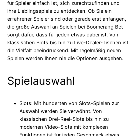
für Spieler einfach ist, sich zurechtzufinden und
ihre Lieblingsspiele zu entdecken. Ob Sie ein
erfahrener Spieler sind oder gerade erst anfangen,
die große Auswahl an Spielen bei Boomerang Bet
sorgt dafür, dass für jeden etwas dabei ist. Von
klassischen Slots bis hin zu Live-Dealer-Tischen ist
die Vielfalt beeindruckend. Mit regelmäßig neuen
Spielen werden Ihnen nie die Optionen ausgehen.
Spielauswahl
Slots: Mit hunderten von Slots-Spielen zur
Auswahl werden Sie verwöhnt. Von
klassischen Drei-Reel-Slots bis hin zu
modernen Video-Slots mit komplexen
Funktionen ist für jeden Geschmack etwas