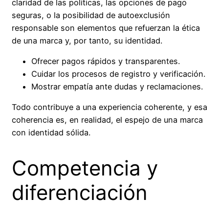
claridad de las políticas, las opciones de pago
seguras, o la posibilidad de autoexclusión
responsable son elementos que refuerzan la ética
de una marca y, por tanto, su identidad.
Ofrecer pagos rápidos y transparentes.
Cuidar los procesos de registro y verificación.
Mostrar empatía ante dudas y reclamaciones.
Todo contribuye a una experiencia coherente, y esa
coherencia es, en realidad, el espejo de una marca
con identidad sólida.
Competencia y
diferenciación