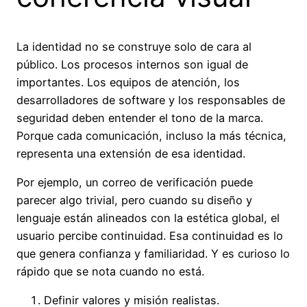
La identidad no se construye solo de cara al
público. Los procesos internos son igual de
importantes. Los equipos de atención, los
desarrolladores de software y los responsables de
seguridad deben entender el tono de la marca.
Porque cada comunicación, incluso la más técnica,
representa una extensión de esa identidad.
Por ejemplo, un correo de verificación puede
parecer algo trivial, pero cuando su diseño y
lenguaje están alineados con la estética global, el
usuario percibe continuidad. Esa continuidad es lo
que genera confianza y familiaridad. Y es curioso lo
rápido que se nota cuando no está.
Definir valores y misión realistas.