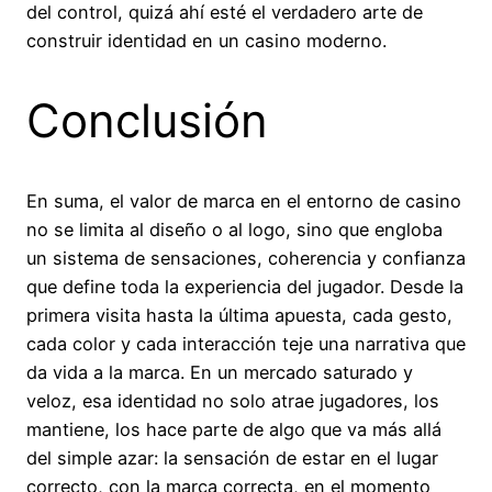
del control, quizá ahí esté el verdadero arte de
construir identidad en un casino moderno.
Conclusión
En suma, el valor de marca en el entorno de casino
no se limita al diseño o al logo, sino que engloba
un sistema de sensaciones, coherencia y confianza
que define toda la experiencia del jugador. Desde la
primera visita hasta la última apuesta, cada gesto,
cada color y cada interacción teje una narrativa que
da vida a la marca. En un mercado saturado y
veloz, esa identidad no solo atrae jugadores, los
mantiene, los hace parte de algo que va más allá
del simple azar: la sensación de estar en el lugar
correcto, con la marca correcta, en el momento