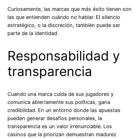
Curiosamente, las marcas que más éxito tienen son
las que entienden cuándo no hablar. El silencio
estratégico, o la discreción, también puede ser
parte de la identidad.
Responsabilidad y
transparencia
Cuando una marca cuida de sus jugadores y
comunica abiertamente sus políticas, gana
credibilidad. En un entorno donde las apuestas
pueden generar desafíos personales, la
transparencia es un valor irrenunciable. Los
casinos que la priorizan demuestran madurez