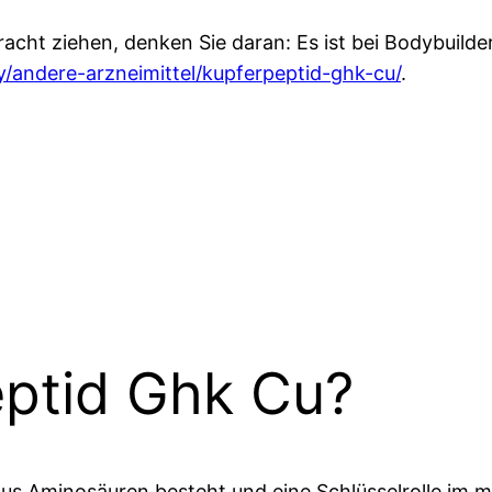
cht ziehen, denken Sie daran: Es ist bei Bodybuildern
y/andere-arzneimittel/kupferpeptid-ghk-cu/
.
eptid Ghk Cu?
aus Aminosäuren besteht und eine Schlüsselrolle im me