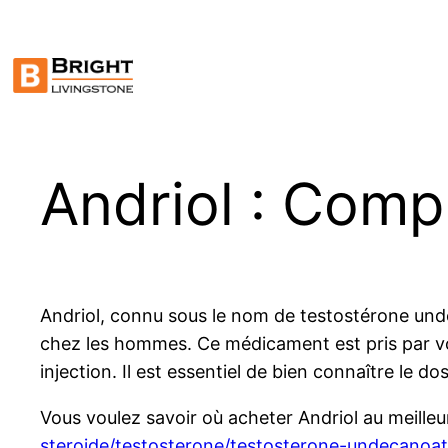
Skip
to
content
Andriol : Comp
Andriol, connu sous le nom de testostérone unde
chez les hommes. Ce médicament est pris par voi
injection. Il est essentiel de bien connaître le 
Vous voulez savoir où acheter Andriol au meille
steroide/testosterone/testosterone-undecanoate