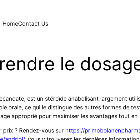
Home
Contact Us
rendre le dosage
canoate, est un stéroïde anabolisant largement utilis
e orale, ce qui le distingue des autres formes de te
dosage approprié pour maximiser les avantages tout en 
ur prix ? Rendez-vous sur
https://primobolanenpharma
/andriol/
, vous y trouverez les dernières information