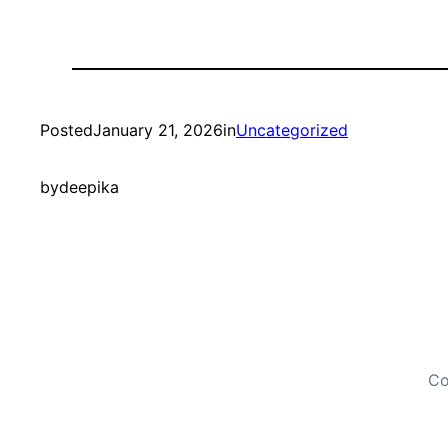
Posted
January 21, 2026
in
Uncategorized
by
deepika
Co