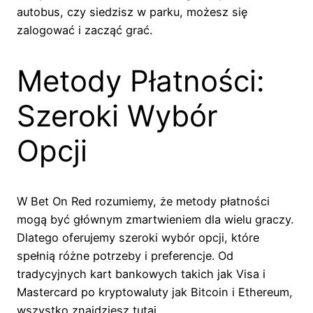
autobus, czy siedzisz w parku, możesz się
zalogować i zacząć grać.
Metody Płatności:
Szeroki Wybór
Opcji
W Bet On Red rozumiemy, że metody płatności
mogą być głównym zmartwieniem dla wielu graczy.
Dlatego oferujemy szeroki wybór opcji, które
spełnią różne potrzeby i preferencje. Od
tradycyjnych kart bankowych takich jak Visa i
Mastercard po kryptowaluty jak Bitcoin i Ethereum,
wszystko znajdziesz tutaj.