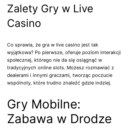
Zalety Gry w Live
Casino
Co sprawia, że gra w live casino jest tak
wyjątkowa? Po pierwsze, oferuje poziom interakcji
społecznej, którego nie da się osiągnąć w
tradycyjnych online slots. Możesz rozmawiać z
dealerami i innymi graczami, tworząc poczucie
wspólnoty, które trudno znaleźć gdzie indziej.
Gry Mobilne:
Zabawa w Drodze