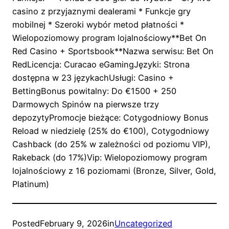
casino z przyjaznymi dealerami * Funkcje gry
mobilnej * Szeroki wybór metod płatności *
Wielopoziomowy program lojalnościowy**Bet On
Red Casino + Sportsbook**Nazwa serwisu: Bet On
RedLicencja: Curacao eGamingJęzyki: Strona
dostępna w 23 językachUsługi: Casino +
BettingBonus powitalny: Do €1500 + 250
Darmowych Spinów na pierwsze trzy
depozytyPromocje bieżące: Cotygodniowy Bonus
Reload w niedzielę (25% do €100), Cotygodniowy
Cashback (do 25% w zależności od poziomu VIP),
Rakeback (do 17%)Vip: Wielopoziomowy program
lojalnościowy z 16 poziomami (Bronze, Silver, Gold,
Platinum)
Posted
February 9, 2026
in
Uncategorized