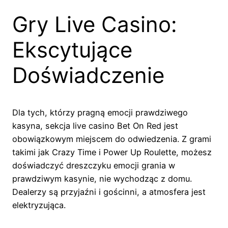
Gry Live Casino:
Ekscytujące
Doświadczenie
Dla tych, którzy pragną emocji prawdziwego
kasyna, sekcja live casino Bet On Red jest
obowiązkowym miejscem do odwiedzenia. Z grami
takimi jak Crazy Time i Power Up Roulette, możesz
doświadczyć dreszczyku emocji grania w
prawdziwym kasynie, nie wychodząc z domu.
Dealerzy są przyjaźni i gościnni, a atmosfera jest
elektryzująca.